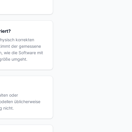
riert?
hysisch korrekten
stimmt der gemessene
h, wie die Software mit
mgröße umgeht.
lten oder
odellen üblicherweise
g nicht.