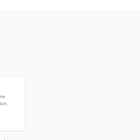
ine
tze,