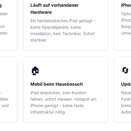
g
Läuft auf vorhandener
iPho
Hardware
sten
Opto
iPho
Ein handelsübliches iPad genügt –
ich
Bonj
keine Spezialgeräte, keine
sten.
Umw
Installation, kein Techniker. Sofort
startklar.
🏠
🔄
Mobil beim Hausbesuch
Upda
-
iPad einpacken, zum Kunden
Neue
itter
fahren, sofort messen. Hotspot am
Funkt
t und
iPhone genügt – keine feste
Immer
Infrastruktur nötig.
Aufpr