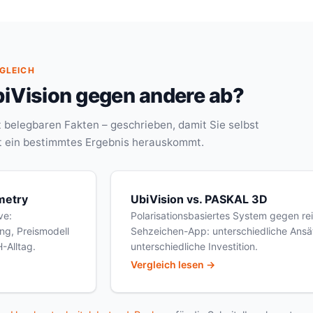
RGLEICH
biVision gegen andere ab?
t belegbaren Fakten – geschrieben, damit Sie selbst
t ein bestimmtes Ergebnis herauskommt.
metry
UbiVision vs. PASKAL 3D
ve:
Polarisationsbasiertes System gegen re
ng, Preismodell
Sehzeichen-App: unterschiedliche Ansä
-Alltag.
unterschiedliche Investition.
Vergleich lesen →